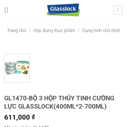
Skip
to
content
Trang chủ
/
Hộp đựng thực phẩm
/
Dạng hình chữ nhật
GL1470-BỘ 3 HỘP THỦY TINH CƯỜNG
LỰC GLASSLOCK(400ML*2-700ML)
611,000
₫