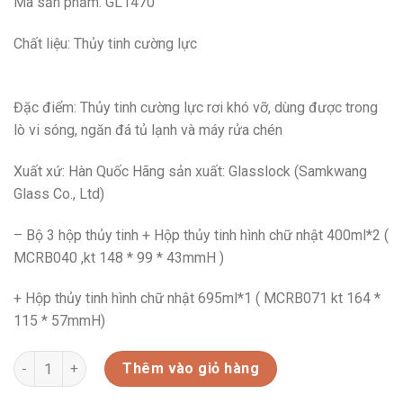
Mã sản phẩm: GL1470
Chất liệu: Thủy tinh cường lực
Đặc điểm: Thủy tinh cường lực rơi khó vỡ, dùng được trong
lò vi sóng, ngăn đá tủ lạnh và máy rửa chén
Xuất xứ: Hàn Quốc Hãng sản xuất: Glasslock (Samkwang
Glass Co., Ltd)
– Bộ 3 hộp thủy tinh + Hộp thủy tinh hình chữ nhật 400ml*2 (
MCRB040 ,kt 148 * 99 * 43mmH )
+ Hộp thủy tinh hình chữ nhật 695ml*1 ( MCRB071 kt 164 *
115 * 57mmH)
GL1470-BỘ 3 HỘP THỦY TINH CƯỜNG LỰC GLASSLOCK(400ML*2
Thêm vào giỏ hàng