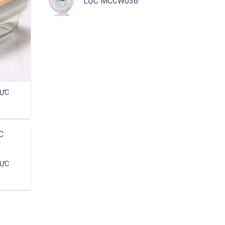
LỰC MCCW036
LỰC
LỰC