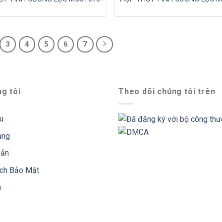
3
4
5
6
7
g tôi
Theo dõi chúng tôi trên
ệu
ụng
oản
ách Bảo Mật
n