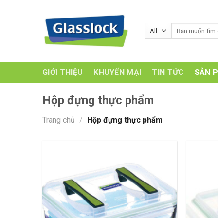
Skip
to
Tìm
content
kiếm:
GIỚI THIỆU
KHUYẾN MẠI
TIN TỨC
SẢN 
Hộp đựng thực phẩm
Trang chủ
/
Hộp đựng thực phẩm