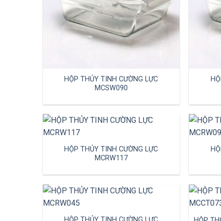
HỘP THỦY TINH CƯỜNG LỰC
HỘ
MCSW090
HỘP THỦY TINH CƯỜNG LỰC
HỘ
MCRW117
HỘP THỦY TINH CƯỜNG LỰC
HỘP TH