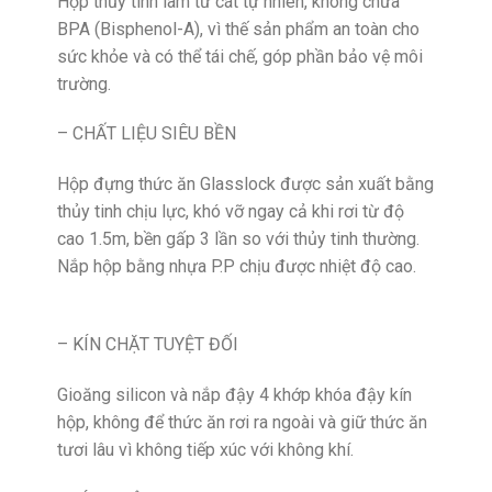
Hộp thủy tinh làm từ cát tự nhiên, không chứa
BPA (Bisphenol-A), vì thế sản phẩm an toàn cho
sức khỏe và có thể tái chế, góp phần bảo vệ môi
trường.
– CHẤT LIỆU SIÊU BỀN
Hộp đựng thức ăn Glasslock được sản xuất bằng
thủy tinh chịu lực, khó vỡ ngay cả khi rơi từ độ
cao 1.5m, bền gấp 3 lần so với thủy tinh thường.
Nắp hộp bằng nhựa P.P chịu được nhiệt độ cao.
– KÍN CHẶT TUYỆT ĐỐI
Gioăng silicon và nắp đậy 4 khớp khóa đậy kín
hộp, không để thức ăn rơi ra ngoài và giữ thức ăn
tươi lâu vì không tiếp xúc với không khí.