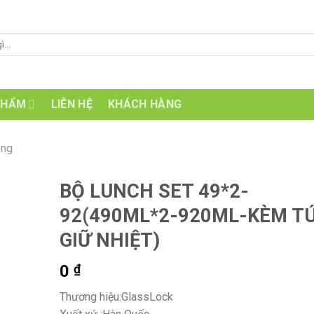
PHẨM
LIÊN HỆ
KHÁCH HÀNG
ông
BỘ LUNCH SET 49*2-
92(490ML*2-920ML-KÈM TÚ
GIỮ NHIỆT)
0
₫
Thương hiệu:
GlassLock