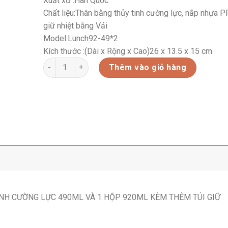
Xuất xứ :
Hàn Quốc
Chất liệu:
Thân bằng thủy tinh cường lực, nắp nhựa PP
giữ nhiệt bằng Vải
Model:
Lunch92-49*2
Kích thước :(Dài x Rộng x Cao)
26 x 13.5 x 15 cm
BỘ LUNCH SET 49*2-92(490ML*2-920ML-KÈM TÚI GIỮ
Thêm vào giỏ hàng
NH CƯỜNG LỰC 490ML VÀ 1 HỘP 920ML KÈM THÊM TÚI GIỮ