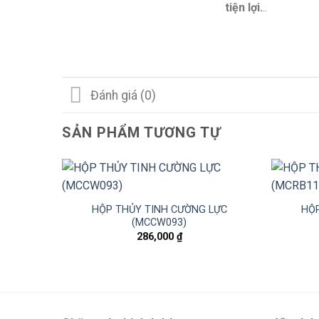
tiện lợi.
..
Đánh giá (0)
SẢN PHẨM TƯƠNG TỰ
HỘP THỦY TINH CƯỜNG LỰC
HỘP
(MCCW093)
286,000
₫