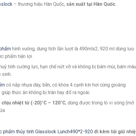
sslock
– thương hiệu Hàn Quốc,
sản xuất tại Hàn Quốc.
 phẩm
hình vuông, dung tích lần lượt là 490mlx2; 920 ml dùng lưu
c phẩm tiện lợi.
thuỷ tinh cường lực, hạn chế nứt vỡ và không bị bám mùi, bám mà
 sinh.
ẩm
có nắp nhựa dày, bền, có khóa 4 cạnh kín hơi cùng gioăng
 giúp thức ăn không bị tràn hay đổ ra ngoài.
h
chịu nhiệt từ (-20)°C – 120°C
, dùng được trong lò vi sóng (mở
rửa
c phẩm thủy tinh Glasslock Lunch490*2-920
đi kèm túi giữ nhiệ