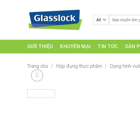
Skip
to
Tìm
content
kiếm:
GIỚI THIỆU
KHUYẾN MẠI
TIN TỨC
SẢN 
Trang chủ
/
Hộp đựng thực phẩm
/
Dạng hình vu