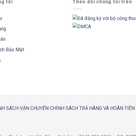
g tôi
Theo dõi chúng tôi trên
ệu
ụng
oản
ách Bảo Mật
n
NH SÁCH VẬN CHUYỂN
CHÍNH SÁCH TRẢ HÀNG VÀ HOÀN TIỀN