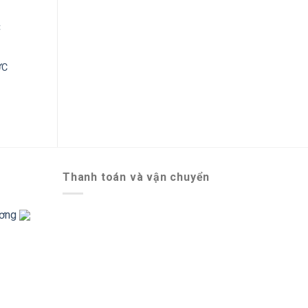
ỰC
HỘP THỦY TINH CƯỜNG LỰC
HỘP 
(MCRB040)
166,000
₫
Thanh toán và vận chuyển