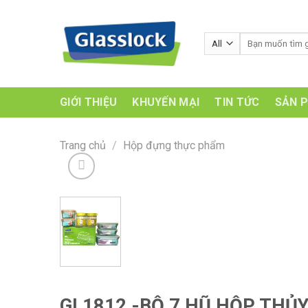
Skip
to
Tìm
content
kiếm:
GIỚI THIỆU
KHUYẾN MẠI
TIN TỨC
SẢN 
Trang chủ
/
Hộp đựng thực phẩm
GL1812 -BỘ 7 HŨ HỘP THỦ