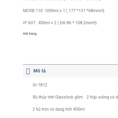
MCRB 110: 1090ml x 1 ( 177 *131 *68mmH)
IP 607 : 400ml × 2 ( ĐK 86 * 108.2mmH)
Hết hàng
Mô tả
Gl-1812
Bộ thủy tinh Glasslock gồm : 2 hộp vuông có 
2 hũ tròn có dung tích 400ml