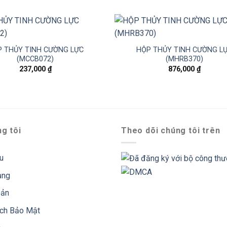
 THỦY TINH CƯỜNG LỰC
HỘP THỦY TINH CƯỜNG L
(MCCB072)
(MHRB370)
237,000
₫
876,000
₫
g tôi
Theo dõi chúng tôi trên
ệu
ụng
oản
ách Bảo Mật