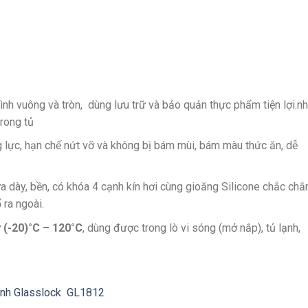
ình vuông và tròn, dùng lưu trữ và bảo quản thực phẩm tiện lợi.n
trong tủ
g lực, hạn chế nứt vỡ và không bị bám mùi, bám màu thức ăn, dễ
 dày, bền, có khóa 4 cạnh kín hơi cùng gioăng Silicone chắc chắn
 ra ngoài.
ừ (-20)°C – 120°C
, dùng được trong lò vi sóng (mở nắp), tủ lạnh,
inh Glasslock GL1812