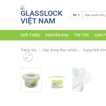
Skip
to
Tìm
content
kiếm:
GIỚI THIỆU
KHUYẾN MẠI
TIN TỨC
SẢN 
Trang chủ
/
Hộp đựng thực phẩm
/
Dạng hình trò