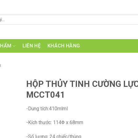
PHẨM
LIÊN HỆ
KHÁCH HÀNG
n
HỘP THỦY TINH CƯỜNG LỰ
MCCT041
-Dung tích:410mlml
-Kích thước: 114Φ x 68mm
-Số lượng: 24 chiếc/thùng