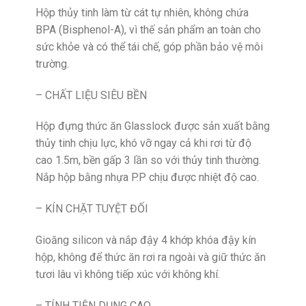
Hộp thủy tinh làm từ cát tự nhiên, không chứa
BPA (Bisphenol-A), vì thế sản phẩm an toàn cho
sức khỏe và có thể tái chế, góp phần bảo vệ môi
trường.
– CHẤT LIỆU SIÊU BỀN
Hộp đựng thức ăn Glasslock được sản xuất bằng
thủy tinh chịu lực, khó vỡ ngay cả khi rơi từ độ
cao 1.5m, bền gấp 3 lần so với thủy tinh thường.
Nắp hộp bằng nhựa P.P chịu được nhiệt độ cao.
– KÍN CHẶT TUYỆT ĐỐI
Gioăng silicon và nắp đậy 4 khớp khóa đậy kín
hộp, không để thức ăn rơi ra ngoài và giữ thức ăn
tươi lâu vì không tiếp xúc với không khí.
– TÍNH TIỆN DỤNG CAO