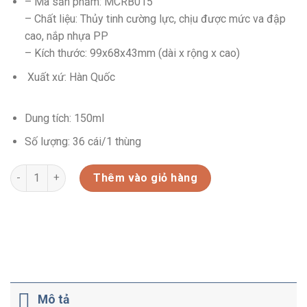
– Mã sản phẩm: MCRB015
– Chất liệu: Thủy tinh cường lực, chịu được mức va đập
cao, nắp nhựa PP
– Kích thước: 99x68x43mm (dài x rộng x cao)
Xuất xứ: Hàn Quốc
Dung tích: 150ml
Số lượng: 36 cái/1 thùng
HỘP THỦY TINH CƯỜNG LỰC (MCRB015) số lượng
Thêm vào giỏ hàng
Mô tả