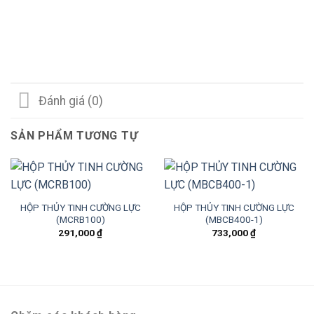
Đánh giá (0)
SẢN PHẨM TƯƠNG TỰ
HỘP THỦY TINH CƯỜNG LỰC
HỘP THỦY TINH CƯỜNG LỰC
(MCRB100)
(MBCB400-1)
291,000
₫
733,000
₫