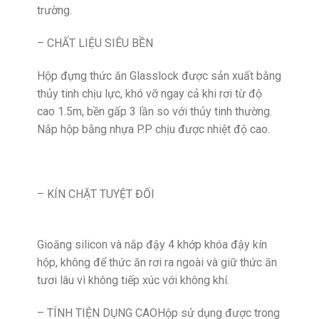
trường.
– CHẤT LIỆU SIÊU BỀN
Hộp đựng thức ăn Glasslock được sản xuất bằng
thủy tinh chịu lực, khó vỡ ngay cả khi rơi từ độ
cao 1.5m, bền gấp 3 lần so với thủy tinh thường.
Nắp hộp bằng nhựa P.P chịu được nhiệt độ cao.
– KÍN CHẶT TUYỆT ĐỐI
Gioăng silicon và nắp đậy 4 khớp khóa đậy kín
hộp, không để thức ăn rơi ra ngoài và giữ thức ăn
tươi lâu vì không tiếp xúc với không khí.
– TÍNH TIỆN DỤNG CAOHộp sử dụng được trong