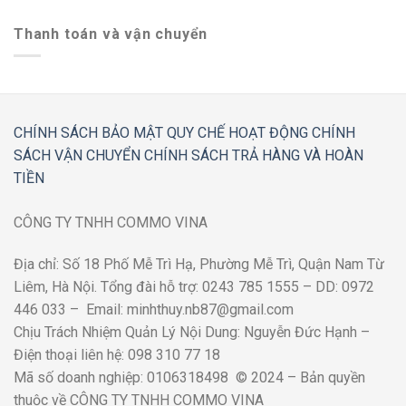
Thanh toán và vận chuyển
CHÍNH SÁCH BẢO MẬT
QUY CHẾ HOẠT ĐỘNG
CHÍNH
SÁCH VẬN CHUYỂN
CHÍNH SÁCH TRẢ HÀNG VÀ HOÀN
TIỀN
CÔNG TY TNHH COMMO VINA
Địa chỉ: Số 18 Phố Mễ Trì Hạ, Phường Mễ Trì, Quận Nam Từ
Liêm, Hà Nội. Tổng đài hỗ trợ: 0243 785 1555 – DD: 0972
446 033 – Email: minhthuy.nb87@gmail.com
Chịu Trách Nhiệm Quản Lý Nội Dung: Nguyễn Đức Hạnh –
Điện thoại liên hệ: 098 310 77 18
Mã số doanh nghiệp: 0106318498 © 2024 – Bản quyền
thuộc về CÔNG TY TNHH COMMO VINA