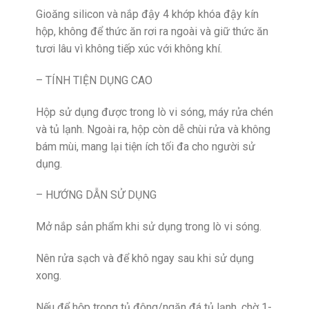
Gioăng silicon và nắp đậy 4 khớp khóa đậy kín
hộp, không để thức ăn rơi ra ngoài và giữ thức ăn
tươi lâu vì không tiếp xúc với không khí.
– TÍNH TIỆN DỤNG CAO
Hộp sử dụng được trong lò vi sóng, máy rửa chén
và tủ lạnh. Ngoài ra, hộp còn dễ chùi rửa và không
bám mùi, mang lại tiện ích tối đa cho người sử
dụng.
– HƯỚNG DẪN SỬ DỤNG
Mở nắp sản phẩm khi sử dụng trong lò vi sóng.
Nên rửa sạch và để khô ngay sau khi sử dụng
xong.
Nếu để hộp trong tủ đông/ngăn đá tủ lạnh, chờ 1-