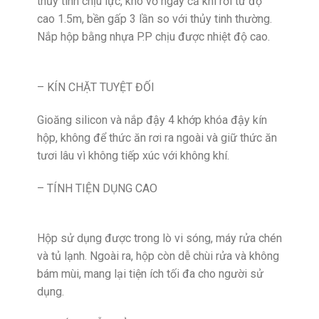
thủy tinh chịu lực, khó vỡ ngay cả khi rơi từ độ
cao 1.5m, bền gấp 3 lần so với thủy tinh thường.
Nắp hộp bằng nhựa P.P chịu được nhiệt độ cao.
– KÍN CHẶT TUYỆT ĐỐI
Gioăng silicon và nắp đậy 4 khớp khóa đậy kín
hộp, không để thức ăn rơi ra ngoài và giữ thức ăn
tươi lâu vì không tiếp xúc với không khí.
– TÍNH TIỆN DỤNG CAO
Hộp sử dụng được trong lò vi sóng, máy rửa chén
và tủ lạnh. Ngoài ra, hộp còn dễ chùi rửa và không
bám mùi, mang lại tiện ích tối đa cho người sử
dụng.