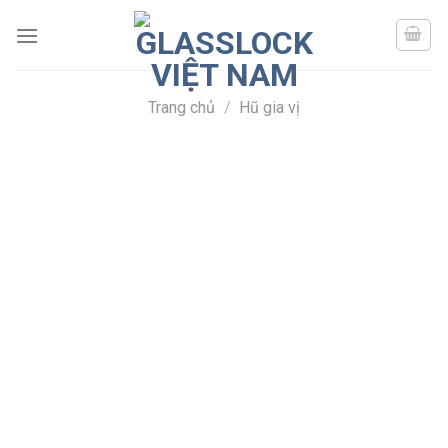
Skip
to
content
Trang chủ
/
Hũ gia vị