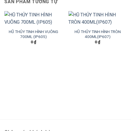
SẢN PHẨM TƯƠNG TỰ
HŨ THỦY TINH HÌNH VUÔNG
HŨ THỦY TINH HÌNH TRÒN
700ML (IP605)
400ML(IP607)
0
₫
0
₫