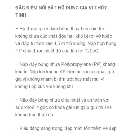
ĐẶC ĐIỂM NỔI BẬT HŨ ĐỰNG GIA VỊ THỦY
TINH
– Hũ đựng gia vị làm bằng thủy tinh chịu lực
không chứa các chất độc hại, khó bị rơi vỡ hoặc
va đập từ tầm cao 1,5 m trở xuống. Nắp hộp bằng
P.P chịu được nhiệt độ cao lên tới 120oC.
– Nắp đậy bằng nhựa Polypropylene (PP) kháng
khuẩn. Nắp kín không để thức ăn rơi ra ngoài, giữ
gia vị không nhanh bị ẩm ướt hay mất mùi vì
không tiếp xúc với không khí.
– Nắp đậy bằng nhựa chịu nhiệt và an toàn với
sức khoẻ. 4 góc có khoá gài kín giúp giữ mùi và
không tràn thức ăn.
– Kiểu dáng sang trọng, đẹp mắt, tôn thêm vẻ đẹp