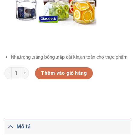
Nhẹ,trong ,sáng bóng ,nắp cài kín,an toàn cho thực phẩm
HŨ THỦY TINH NẮP CÀI (IP591) số lượng
Thêm vào giỏ hàng
Mô tả