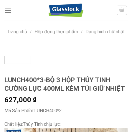
Skip
to
content
Trang chủ
/
Hộp đựng thực phẩm
/
Dạng hình chữ nhật
LUNCH400*3-BỘ 3 HỘP THỦY TINH
CƯỜNG LỰC 400ML KÈM TÚI GIỮ NHIỆT
627,000
₫
Mã Sản Phẩm:LUNCH400*3
Chất liệu:Thủy Tinh chịu lực: