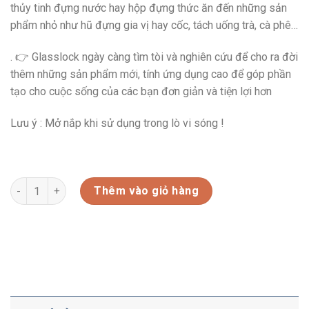
thủy tinh đựng nước hay hộp đựng thức ăn đến những sản
phẩm nhỏ như hũ đựng gia vị hay cốc, tách uống trà, cà phê…
. 👉 Glasslock ngày càng tìm tòi và nghiên cứu để cho ra đời
thêm những sản phẩm mới, tính ứng dụng cao để góp phần
tạo cho cuộc sống của các bạn đơn giản và tiện lợi hơn
Lưu ý : Mở nắp khi sử dụng trong lò vi sóng !
LUNCH400*3-BỘ 3 HỘP THỦY TINH CƯỜNG LỰC 400ML KÈM TÚI 
Thêm vào giỏ hàng