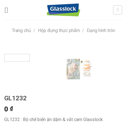
Skip
to
content
Trang chủ
/
Hộp đựng thực phẩm
/
Dạng hình tròn
GL1232
0
₫
GL1232 : Bộ chế biến ăn dặm & vắt cam Glasslock