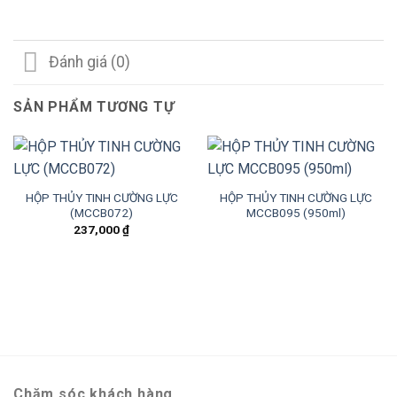
Đánh giá (0)
SẢN PHẨM TƯƠNG TỰ
HỘP THỦY TINH CƯỜNG LỰC
HỘP THỦY TINH CƯỜNG LỰC
(MCCB072)
MCCB095 (950ml)
237,000
₫
Chăm sóc khách hàng