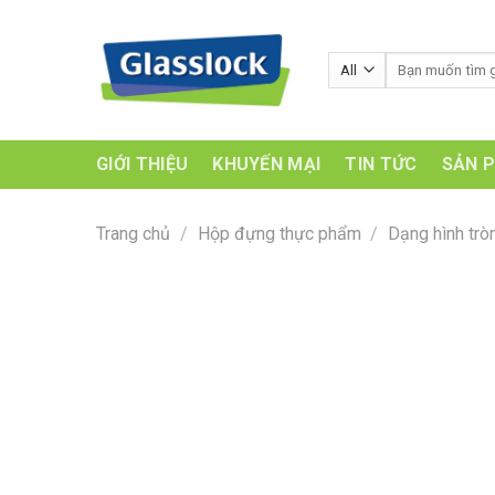
Skip
to
Tìm
content
kiếm:
GIỚI THIỆU
KHUYẾN MẠI
TIN TỨC
SẢN 
Trang chủ
/
Hộp đựng thực phẩm
/
Dạng hình trò