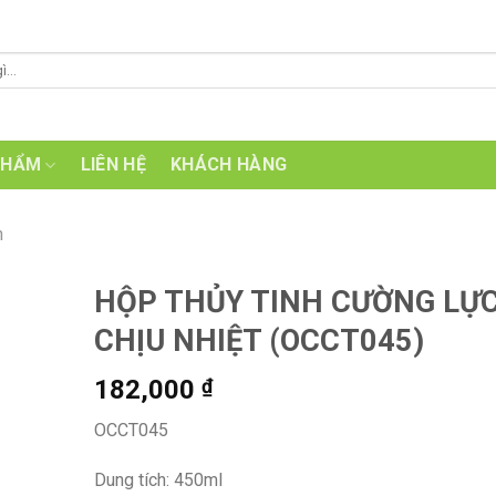
PHẨM
LIÊN HỆ
KHÁCH HÀNG
n
HỘP THỦY TINH CƯỜNG LỰ
CHỊU NHIỆT (OCCT045)
182,000
₫
OCCT045
Dung tích: 450ml