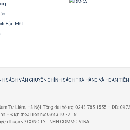
ụng
oản
ách Bảo Mật
n
NH SÁCH VẬN CHUYỂN
CHÍNH SÁCH TRẢ HÀNG VÀ HOÀN TIỀN
 Nam Từ Liêm, Hà Nội. Tổng đài hỗ trợ: 0243 785 1555 – DD: 09
h – Điện thoại liên hệ: 098 310 77 18
quyền thuộc về CÔNG TY TNHH COMMO VINA