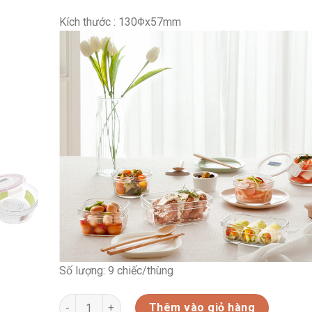
Kích thước : 130Φx57mm
Số lượng: 9 chiếc/thùng
HỘP THỦY TINH CƯỜNG LỰC CHỊU NHIỆT (OCCT045) 
Thêm vào giỏ hàng