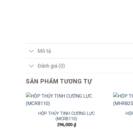
Mô tả
Đánh giá (0)
SẢN PHẨM TƯƠNG TỰ
HỘP THỦY TINH CƯỜNG LỰC
HỘP
(MCRB110)
296,000
₫