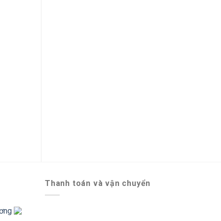
HỘP THỦY TINH CƯỜNG LỰC
HỘP 
(MCSD092)
0
₫
Thanh toán và vận chuyển