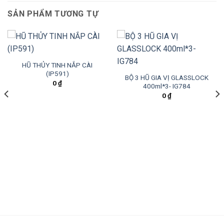
SẢN PHẨM TƯƠNG TỰ
HŨ THỦY TINH NẮP CÀI
(IP591)
BỘ 3 HŨ GIA VỊ GLASSLOCK
0
₫
400ml*3- IG784
0
₫