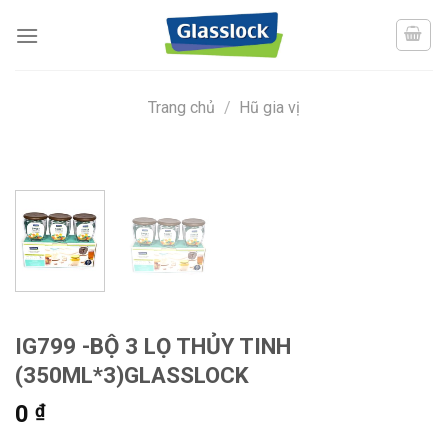
Skip
to
content
Trang chủ
/
Hũ gia vị
IG799 -BỘ 3 LỌ THỦY TINH
(350ML*3)GLASSLOCK
0
₫