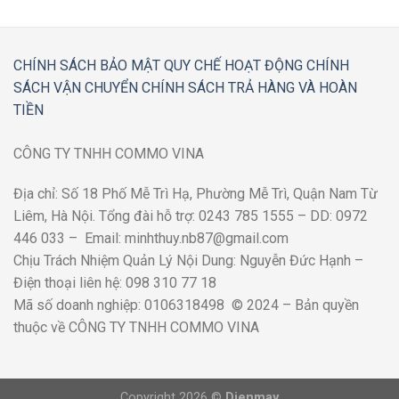
CHÍNH SÁCH BẢO MẬT
QUY CHẾ HOẠT ĐỘNG
CHÍNH
SÁCH VẬN CHUYỂN
CHÍNH SÁCH TRẢ HÀNG VÀ HOÀN
TIỀN
CÔNG TY TNHH COMMO VINA
Địa chỉ: Số 18 Phố Mễ Trì Hạ, Phường Mễ Trì, Quận Nam Từ
Liêm, Hà Nội. Tổng đài hỗ trợ: 0243 785 1555 – DD: 0972
446 033 – Email: minhthuy.nb87@gmail.com
Chịu Trách Nhiệm Quản Lý Nội Dung: Nguyễn Đức Hạnh –
Điện thoại liên hệ: 098 310 77 18
Mã số doanh nghiệp: 0106318498 © 2024 – Bản quyền
thuộc về CÔNG TY TNHH COMMO VINA
Copyright 2026 ©
Dienmay