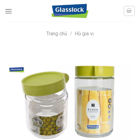
Skip
to
content
Trang chủ
/
Hũ gia vị