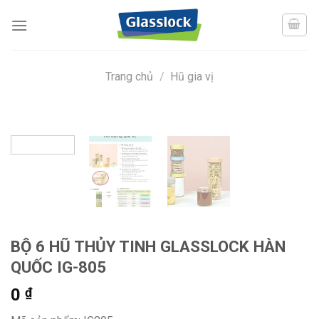
Skip
to
content
Trang chủ
/
Hũ gia vị
BỘ 6 HŨ THỦY TINH GLASSLOCK HÀN
QUỐC IG-805
0
₫