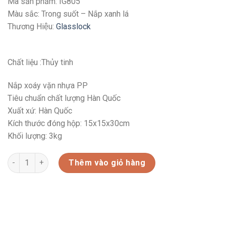
Mã sản phẩm: IG805
Màu sắc: Trong suốt – Nắp xanh lá
Thương Hiệu:
Glasslock
Chất liệu :Thủy tinh
Nắp xoáy vặn nhựa PP
Tiêu chuẩn chất lượng Hàn Quốc
Xuất xứ: Hàn Quốc
Kích thước đóng hộp: 15x15x30cm
Khối lượng: 3kg
BỘ 6 HŨ THỦY TINH GLASSLOCK HÀN QUỐC IG-805 số lượng
Thêm vào giỏ hàng