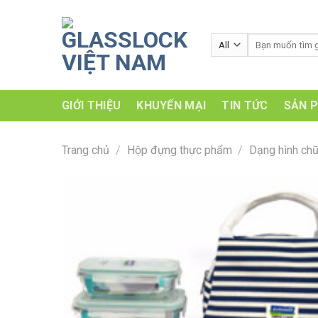
Skip
to
Tìm
content
kiếm:
GIỚI THIỆU
KHUYẾN MẠI
TIN TỨC
SẢN 
Trang chủ
/
Hộp đựng thực phẩm
/
Dạng hình chữ