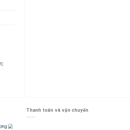
ỰC
HỘP THỦY TINH CƯỜNG LỰC
HỘP 
(MHRB250)
658,000
₫
Thanh toán và vận chuyển