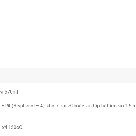
 CƯỜNG LỰC KÈM TÚI GIỮ NHIỆT-LUNCH40-67K số lượng
 và 670ml
 BPA (Bisphenol – A), khó bị rơi vỡ hoặc va đập từ tầm cao 1,5 
 tới 120oC.