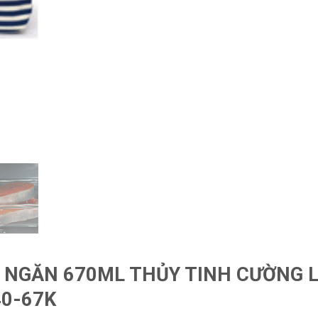
A NGĂN 670ML THỦY TINH CƯỜNG 
40-67K