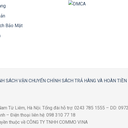
ụng
oản
ách Bảo Mật
n
NH SÁCH VẬN CHUYỂN
CHÍNH SÁCH TRẢ HÀNG VÀ HOÀN TIỀN
 Nam Từ Liêm, Hà Nội. Tổng đài hỗ trợ: 0243 785 1555 – DD: 09
h – Điện thoại liên hệ: 098 310 77 18
quyền thuộc về CÔNG TY TNHH COMMO VINA