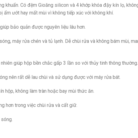
 khuẩn. Có đệm Gioăng silicon và 4 khớp khóa đậy kín lọ, khôn
 bị ẩm ướt hay mất mùi vì không tiếp xúc với không khí.
 giúp bảo quản được nguyên liệu lâu hơn.
sóng, máy rửa chén và tủ lạnh. Dễ chùi rửa và không bám mùi, m
 nhiên giúp hộp bền chắc gấp 3 lần so với thủy tinh thông thường.
bóng nên rất dễ lau chùi và sử dụng được với máy rửa bát.
ín hộp, không làm tràn hoặc bay mùi thức ăn.
g hơn trong việc chùi rửa và cất giữ.
 sóng.