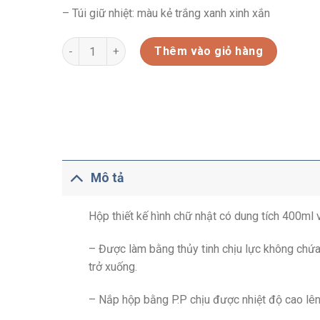
– Túi giữ nhiệt: màu kẻ trắng xanh xinh xắn
BỘ HAI HỘP 400ML VÀ CHIA NGĂN 670ML THỦY TINH
Thêm vào giỏ hàng
Mô tả
Hộp thiết kế hình chữ nhật có dung tích 400ml
– Được làm bằng thủy tinh chịu lực không chứa
trở xuống.
– Nắp hộp bằng P.P chịu được nhiệt độ cao lên