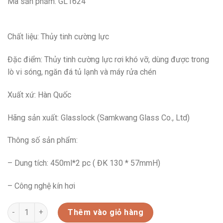
Mã sản phẩm: GL1624
Chất liệu: Thủy tinh cường lực
Đặc điểm: Thủy tinh cường lực rơi khó vỡ, dùng được trong
lò vi sóng, ngăn đá tủ lạnh và máy rửa chén
Xuất xứ: Hàn Quốc
Hãng sản xuất: Glasslock (Samkwang Glass Co., Ltd)
Thông số sản phẩm:
– Dung tích: 450ml*2 pc ( ĐK 130 * 57mmH)
– Công nghệ kín hơi
GL1624-BỘ HAI HỘP THỦY TINH TRÒN CƯỜNG LỰC GLASSLOCK 
Thêm vào giỏ hàng