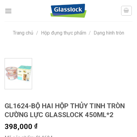
Skip
to
content
Trang chủ
/
Hộp đựng thực phẩm
/
Dạng hình tròn
GL1624-BỘ HAI HỘP THỦY TINH TRÒN
CƯỜNG LỰC GLASSLOCK 450ML*2
398,000
₫