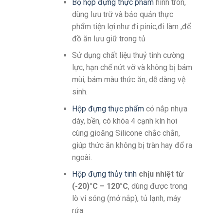
Bộ hộp đựng thực phẩm
hình tròn,
dùng lưu trữ và bảo quản thực
phẩm tiện lợi.như đi pinic,đi làm ,để
đồ ăn lưu giữ trong tủ
Sử dụng chất liệu thuỷ tinh cường
lực, hạn chế nứt vỡ và không bị bám
mùi, bám màu thức ăn, dễ dàng vệ
sinh.
Hộp đựng thực phẩm
có nắp nhựa
dày, bền, có khóa 4 cạnh kín hơi
cùng gioăng Silicone chắc chắn,
giúp thức ăn không bị tràn hay đổ ra
ngoài.
Hộp đựng thủy tinh
chịu nhiệt từ
(-20)°C – 120°C
, dùng được trong
lò vi sóng (mở nắp), tủ lạnh, máy
rửa