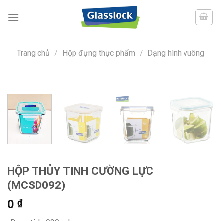
Skip
to
content
Trang chủ
/
Hộp đựng thực phẩm
/
Dạng hình vuông
HỘP THỦY TINH CƯỜNG LỰC
(MCSD092)
0
₫