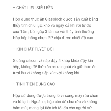
– CHẤT LIỆU SIÊU BỀN
Hộp đựng thức ăn Glasslock được sản xuất bằng
thủy tinh chịu lực, khó vỡ ngay cả khi rơi từ độ
cao 1.5m, bền gấp 3 lần so với thủy tinh thường.
Nắp hộp bằng nhựa P.P chịu được nhiệt độ cao.
– KÍN CHẶT TUYỆT ĐỐI
Gioăng silicon và nắp đậy 4 khớp khóa đậy kín
hộp, không để thức ăn rơi ra ngoài và giữ thức ăn
tươi lâu vì không tiếp xúc với không khí.
– TÍNH TIỆN DỤNG CAO
Hộp sử dụng được trong lò vi sóng, máy rửa chén
và tủ lạnh. Ngoài ra, hộp còn dễ chùi rửa và không
bám mùi, mang lại tiện ích tối đa cho người sử