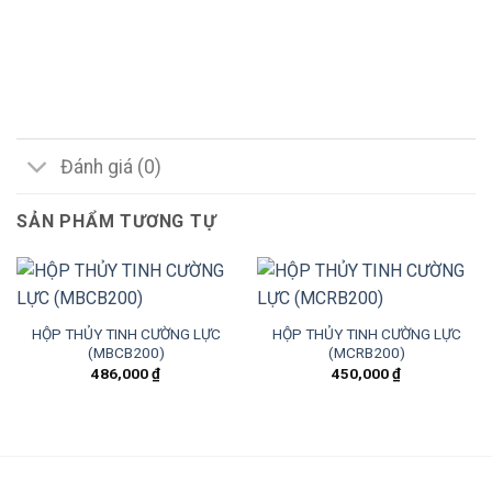
Đánh giá (0)
SẢN PHẨM TƯƠNG TỰ
HỘP THỦY TINH CƯỜNG LỰC
HỘP THỦY TINH CƯỜNG LỰC
(MBCB200)
(MCRB200)
486,000
₫
450,000
₫