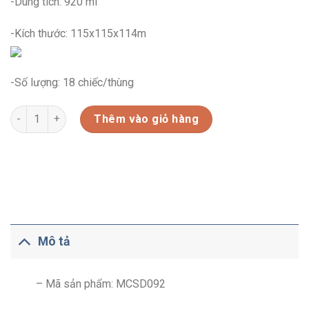
-Dung tích: 920 ml
-Kích thước: 115x115x114m
-Số lượng: 18 chiếc/thùng
HỘP THỦY TINH CƯỜNG LỰC (MCSD092) số lượng
Thêm vào giỏ hàng
Mô tả
– Mã sản phẩm: MCSD092