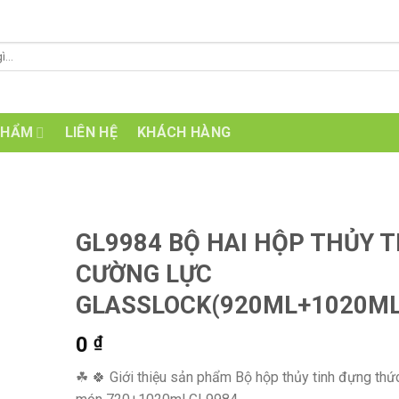
PHẨM
LIÊN HỆ
KHÁCH HÀNG
GL9984 BỘ HAI HỘP THỦY T
CƯỜNG LỰC
GLASSLOCK(920ML+1020ML
0
₫
☘ 🍀 Giới thiệu sản phẩm Bộ hộp thủy tinh đựng thứ