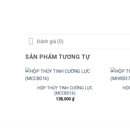
Đánh giá (0)
SẢN PHẨM TƯƠNG TỰ
HỘP THỦY TINH CƯỜNG LỰC
HỘP
(MCCB016)
138,000
₫