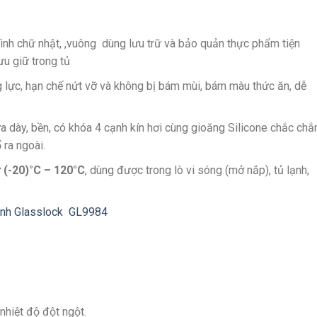
ình chữ nhật, ,vuông dùng lưu trữ và bảo quản thực phẩm tiện
lưu giữ trong tủ
g lực, hạn chế nứt vỡ và không bị bám mùi, bám màu thức ăn, dễ
 dày, bền, có khóa 4 cạnh kín hơi cùng gioăng Silicone chắc chắn
 ra ngoài.
ừ (-20)°C – 120°C
, dùng được trong lò vi sóng (mở nắp), tủ lạnh,
inh Glasslock GL9984
nhiệt độ đột ngột.