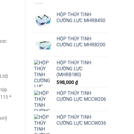
HỘP THỦY TINH
CƯỜNG LỰC MHRB450
HỘP THỦY TINH
được
CƯỜNG LỰC MHRB200
HỘP THỦY TINH
CƯỜNG LỰC
(MHRB180)
Ltd)
598,000
₫
 hộp
HỘP THỦY TINH
 115 *
CƯỜNG LỰC MCCW206
HỘP THỦY TINH
mmH)
CƯỜNG LỰC MCCW036
CK(920ML+1020ML) số lượng