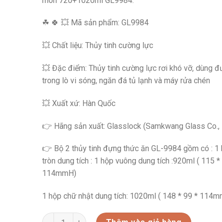
món 720+1020ml GL9984.
☘ 🍀 💥 Mã sản phẩm: GL9984
💥 Chất liệu: Thủy tinh cường lực
💥 Đặc điểm: Thủy tinh cường lực rơi khó vỡ, dùng 
trong lò vi sóng, ngăn đá tủ lạnh và máy rửa chén
💥 Xuất xứ: Hàn Quốc
👉 Hãng sản xuất: Glasslock (Samkwang Glass Co., 
👉 Bộ 2 thủy tinh đựng thức ăn GL-9984 gồm có : 1
tròn dung tích : 1 hộp vuông dung tích :920ml ( 115 *
114mmH)
​​1 hộp chữ nhật dung tích: 1020ml ( 148 * 99 * 114
GL9984 BỘ HAI HỘP THỦY TINH CƯỜNG LỰC GLASSLO