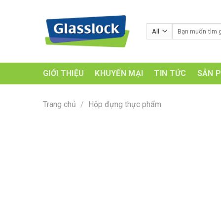
Skip
to
Tìm
content
kiếm:
GIỚI THIỆU
KHUYẾN MẠI
TIN TỨC
SẢN 
Trang chủ
/
Hộp đựng thực phẩm