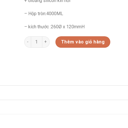
+ Gioăng silicon kín hơi
– Hộp tròn:4000ML
– kích thước :260Ø x 120mmH
HỘP THỦY TINH CƯỜNG LỰC (MBCB400-1) số lượng
Thêm vào giỏ hàng