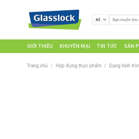
Skip
to
Tìm
content
kiếm:
GIỚI THIỆU
KHUYẾN MẠI
TIN TỨC
SẢN 
Trang chủ
/
Hộp đựng thực phẩm
/
Dạng hình trò