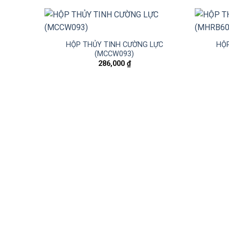
HỘP THỦY TINH CƯỜNG LỰC
HỘP
(MCCW093)
286,000
₫