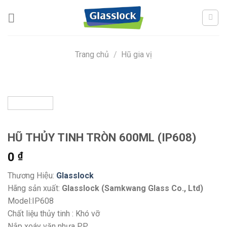
Skip
to
content
Trang chủ
/
Hũ gia vị
HŨ THỦY TINH TRÒN 600ML (IP608)
0
₫
Thương Hiệu:
Glasslock
Hãng sản xuất:
Glasslock (Samkwang Glass Co., Ltd)
Model:IP608
Chất liệu thủy tinh : Khó vỡ
Nắp xoáy vặn nhựa PP