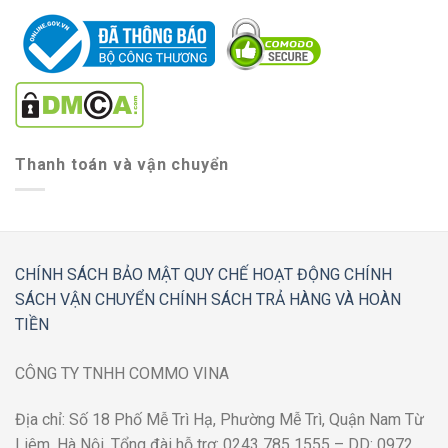
Thanh toán và vận chuyển
CHÍNH SÁCH BẢO MẬT
QUY CHẾ HOẠT ĐỘNG
CHÍNH
SÁCH VẬN CHUYỂN
CHÍNH SÁCH TRẢ HÀNG VÀ HOÀN
TIỀN
CÔNG TY TNHH COMMO VINA
Địa chỉ: Số 18 Phố Mễ Trì Hạ, Phường Mễ Trì, Quận Nam Từ
Liêm, Hà Nội. Tổng đài hỗ trợ: 0243 785 1555 – DD: 0972