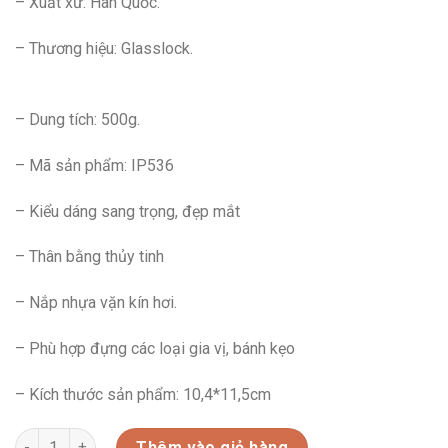
– Xuất xứ: Hàn Quốc.
– Thương hiệu: Glasslock.
– Dung tích: 500g.
– Mã sản phẩm: IP536
– Kiểu dáng sang trọng, đẹp mắt
– Thân bằng thủy tinh
– Nắp nhựa vặn kín hơi.
– Phù hợp đựng các loại gia vị, bánh kẹo
– Kích thước sản phẩm: 10,4*11,5cm
IP536-HŨ THỦY TINH ĐA NĂNG HÀN LOẠI 500ML số lượng
Thêm vào giỏ hàng