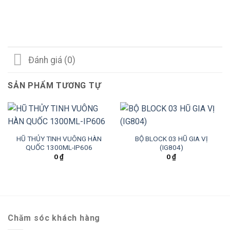
Đánh giá (0)
SẢN PHẨM TƯƠNG TỰ
HŨ THỦY TINH VUÔNG HÀN
BỘ BLOCK 03 HŨ GIA VỊ
QUỐC 1300ML-IP606
(IG804)
0
₫
0
₫
Chăm sóc khách hàng