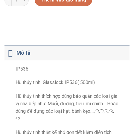
Mô tả
IP536
Hũ thủy tinh Glasslock IP536( 500ml)
Hũ thủy tinh thích hợp dùng bảo quản các loại gia
vị nhà bếp như: Muối, đường, tiêu, mì chính… Hoặc
dùng để đựng các loại hạt, bánh kẹo…..🐆🐆🐆🐆
🐆
Hũ thủy tinh thiết kế nhỏ gọn tiết kiệm diện tích