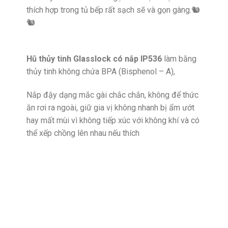
thích hợp trong tủ bếp rất sạch sẽ và gọn gàng.🐿
🐿
Hũ thủy tinh Glasslock có nắp IP536
làm bằng
thủy tinh không chứa BPA (Bisphenol – A),
Nắp đậy dạng mắc gài chắc chắn, không để thức
ăn rơi ra ngoài, giữ gia vị không nhanh bị ẩm ướt
hay mất mùi vì không tiếp xúc với không khí và có
thể xếp chồng lên nhau nếu thích