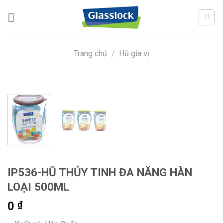
Skip
to
content
Trang chủ
/
Hũ gia vị
IP536-HŨ THỦY TINH ĐA NĂNG HÀN
LOẠI 500ML
0
₫