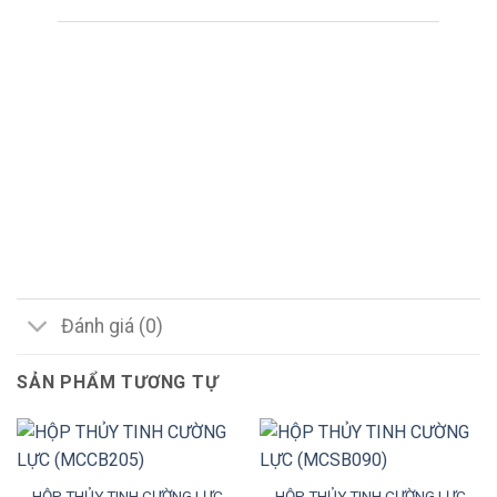
Đánh giá (0)
SẢN PHẨM TƯƠNG TỰ
HỘP THỦY TINH CƯỜNG LỰC
HỘP THỦY TINH CƯỜNG LỰC