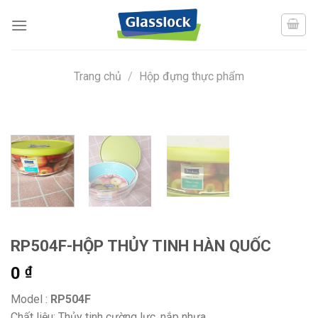
Skip
to
content
Trang chủ
/
Hộp đựng thực phẩm
RP504F-HỘP THỦY TINH HÀN QUỐC
0
₫
Model :
RP504F
Chất liệu: Thủy tinh cường lực, nắp nhựa