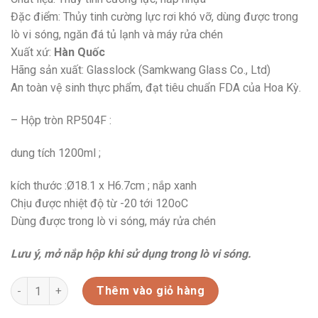
Đặc điểm: Thủy tinh cường lực rơi khó vỡ, dùng được trong
lò vi sóng, ngăn đá tủ lạnh và máy rửa chén
Xuất xứ:
Hàn Quốc
Hãng sản xuất: Glasslock (Samkwang Glass Co., Ltd)
An toàn vệ sinh thực phẩm, đạt tiêu chuẩn FDA của Hoa Kỳ.
– Hộp tròn RP504F :
dung tích 1200ml ;
kích thước :Ø18.1 x H6.7cm ; nắp xanh
Chịu được nhiệt độ từ -20 tới 120oC
Dùng được trong lò vi sóng, máy rửa chén
Lưu ý, mở nắp hộp khi sử dụng trong lò vi sóng.
RP504F-HỘP THỦY TINH HÀN QUỐC số lượng
Thêm vào giỏ hàng