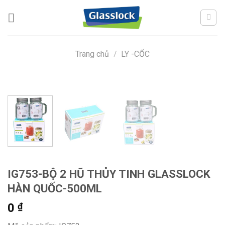
Skip
to
content
Trang chủ
/
LY -CỐC
IG753-BỘ 2 HŨ THỦY TINH GLASSLOCK
HÀN QUỐC-500ML
0
₫