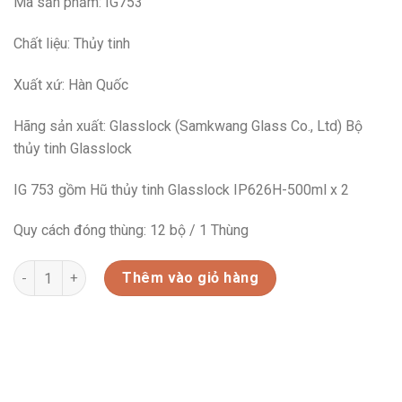
Mã sản phẩm: IG753
Chất liệu: Thủy tinh
Xuất xứ: Hàn Quốc
Hãng sản xuất: Glasslock (Samkwang Glass Co., Ltd) Bộ
thủy tinh Glasslock
IG 753 gồm Hũ thủy tinh Glasslock IP626H-500ml x 2
Quy cách đóng thùng: 12 bộ / 1 Thùng
IG753-BỘ 2 HŨ THỦY TINH GLASSLOCK HÀN QUỐC-500ML số lư
Thêm vào giỏ hàng