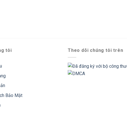
g tôi
Theo dõi chúng tôi trên
ệu
ụng
oản
ách Bảo Mật
n