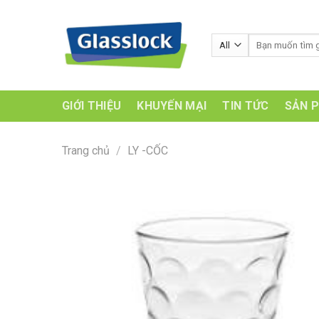
Skip
to
Tìm
content
kiếm:
GIỚI THIỆU
KHUYẾN MẠI
TIN TỨC
SẢN 
Trang chủ
/
LY -CỐC