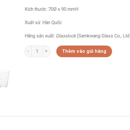
Kích thước: 70Ø x 90 mmH
Xuất xứ: Hàn Quốc
Hãng sản xuất:
Glasslock
(Samkwang Glass Co., Ltd
CỐC THỦY TINH GLASSLOCK HÀN QUỐC RC203-230ML
Thêm vào giỏ hàng