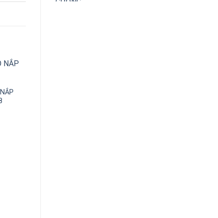
 NẮP
8