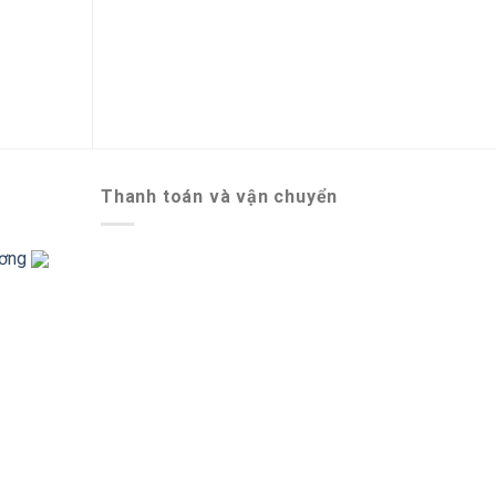
BỘ 2 CỐC THỦY TINH CƯỜNG LỰC
CỐC
GLASSLOCK GL-2527
182,000
₫
Thanh toán và vận chuyển