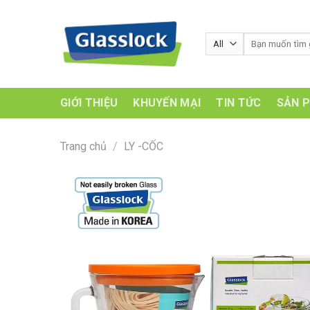
Skip
to
Tìm
content
kiếm:
GIỚI THIỆU
KHUYẾN MẠI
TIN TỨC
SẢN 
Trang chủ
/
LY -CỐC