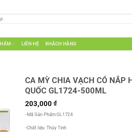
PHẨM
LIÊN HỆ
KHÁCH HÀNG
CA MỲ CHIA VẠCH CÓ NẮP 
QUỐC GL1724-500ML
203,000
₫
-Mã Sản Phẩm:GL1724
-Chất liệu :Thủy Tinh