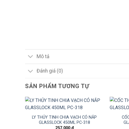
Mô tả
Đánh giá (0)
SẢN PHẨM TƯƠNG TỰ
LY THỦY TINH CHIA VẠCH CÓ NẮP
CỐC
GLASSLOCK 450ML PC-318
GL
257,000
₫