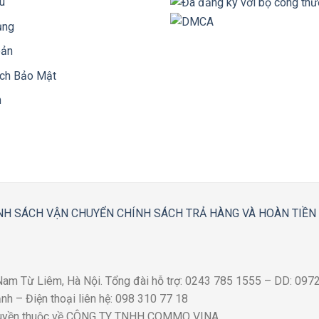
ệu
ụng
oản
ách Bảo Mật
n
NH SÁCH VẬN CHUYỂN
CHÍNH SÁCH TRẢ HÀNG VÀ HOÀN TIỀN
 Nam Từ Liêm, Hà Nội. Tổng đài hỗ trợ: 0243 785 1555 – DD: 09
h – Điện thoại liên hệ: 098 310 77 18
quyền thuộc về CÔNG TY TNHH COMMO VINA