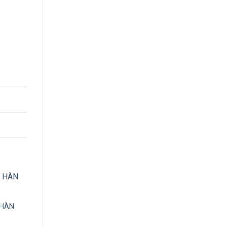
 số lượng
 HÀN