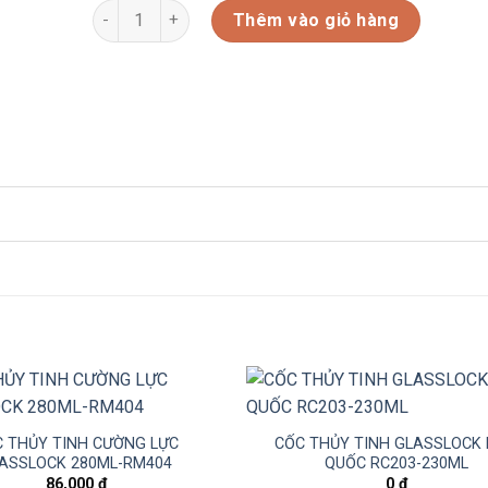
CA MỲ CHIA VẠCH CÓ NẮP HÀN QUỐC GL1724-500ML
Thêm vào giỏ hàng
 THỦY TINH CƯỜNG LỰC
CỐC THỦY TINH GLASSLOCK
ASSLOCK 280ML-RM404
QUỐC RC203-230ML
86,000
₫
0
₫