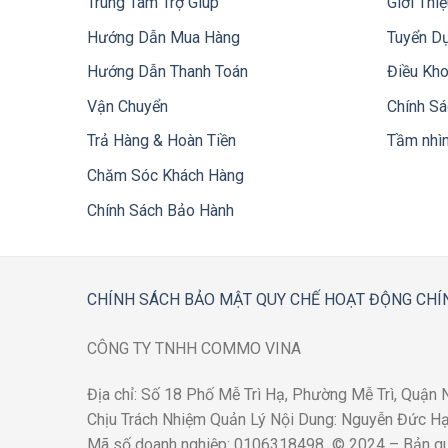
Trung Tâm Trợ Giúp
Giới Thi
Hướng Dẫn Mua Hàng
Tuyển D
Hướng Dẫn Thanh Toán
Điều Kh
Vận Chuyển
Chính S
Trả Hàng & Hoàn Tiền
Tầm nhì
Chăm Sóc Khách Hàng
Chính Sách Bảo Hành
CHÍNH SÁCH BẢO MẬT
QUY CHẾ HOẠT ĐỘNG
CHÍ
CÔNG TY TNHH COMMO VINA
Địa chỉ: Số 18 Phố Mễ Trì Hạ, Phường Mễ Trì, Quận
Chịu Trách Nhiệm Quản Lý Nội Dung: Nguyễn Đức Hạn
Mã số doanh nghiệp: 0106318498 © 2024 – Bản 