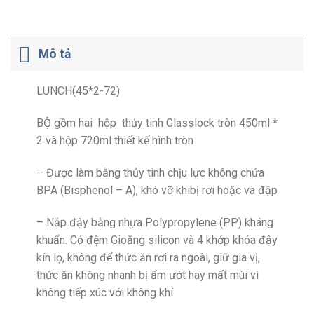
Mô tả
LUNCH(45*2-72)
BỘ gồm hai hộp thủy tinh Glasslock tròn 450ml *
2 và hộp 720ml thiết kế hình tròn
– Được làm bằng thủy tinh chịu lực không chứa
BPA (Bisphenol – A), khó vỡ khibị rơi hoặc va đập
– Nắp đậy bằng nhựa Polypropylene (PP) kháng
khuẩn. Có đệm Gioăng silicon và 4 khớp khóa đậy
kín lọ, không để thức ăn rơi ra ngoài, giữ gia vị,
thức ăn không nhanh bị ẩm ướt hay mất mùi vì
không tiếp xúc với không khí