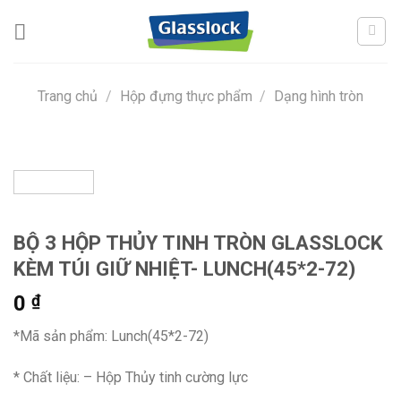
Skip
to
content
Trang chủ
/
Hộp đựng thực phẩm
/
Dạng hình tròn
BỘ 3 HỘP THỦY TINH TRÒN GLASSLOCK
KÈM TÚI GIỮ NHIỆT- LUNCH(45*2-72)
0
₫
*Mã sản phẩm: Lunch(45*2-72)
* Chất liệu: – Hộp Thủy tinh cường lực