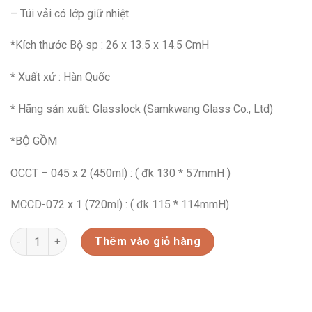
– Túi vải có lớp giữ nhiệt
*Kích thước Bộ sp : 26 x 13.5 x 14.5 CmH
* Xuất xứ : Hàn Quốc
* Hãng sản xuất: Glasslock (Samkwang Glass Co., Ltd)
*BỘ GỒM
OCCT – 045 x 2 (450ml) : ( đk 130 * 57mmH )
MCCD-072 x 1 (720ml) : ( đk 115 * 114mmH)
BỘ 3 HỘP THỦY TINH TRÒN GLASSLOCK KÈM TÚI GIỮ NHIỆT- LU
Thêm vào giỏ hàng