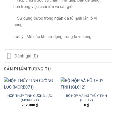
– Hộp chịu được va chạm nhẹ, giúp bạn dễ dàng
hơn trong việc chùi rửa và cất giữ.
– Sử dụng được trong ngăn đá tủ lạnh lẫn lò vi
sóng.
Lưu ý : Mở nắp khi sử dụng trong lò vi sóng !
Đánh giá (0)
SẢN PHẨM TƯƠNG TỰ
HỘP THỦY TINH CƯỜNG LỰC
BỘ HỘP VÀ HŨ THỦY TINH
(MCRB071)
(GL812)
252,000
₫
0
₫