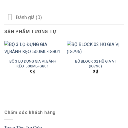
Đánh giá (0)
SẢN PHẨM TƯƠNG TỰ
BỘ 3 LỌ ĐỰNG GIA VỊ,BÁNH
BỘ BLOCK 02 HŨ GIA VỊ
KẸO..500ML-IG801
(IG796)
0
₫
0
₫
Chăm sóc khách hàng
Trung Tâm Trợ Giúp