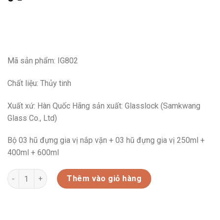
Mã sản phẩm: IG802
Chất liệu: Thủy tinh
Xuất xứ: Hàn Quốc Hãng sản xuất: Glasslock (Samkwang
Glass Co., Ltd)
Bộ 03 hũ đựng gia vị nắp vặn + 03 hũ đựng gia vị 250ml +
400ml + 600ml
BỘ 3 HŨ THỦY TINH GLASSLOCK(250ML+400ML+600ML)-IG802 s
Thêm vào giỏ hàng