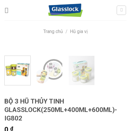
Skip
to
content
Trang chủ
/
Hũ gia vị
BỘ 3 HŨ THỦY TINH
GLASSLOCK(250ML+400ML+600ML)-
IG802
0
₫