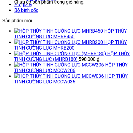
Chưa có sản phẩm trong giỏ hàng.
Hũ gia vị
Bộ bình cốc
Sản phẩm mới
HỘP THỦY
TINH CƯỜNG LỰC MHRB450
HỘP THỦY
TINH CƯỜNG LỰC MHRB200
HỘP THỦY
TINH CƯỜNG LỰC (MHRB180)
598,000
₫
HỘP THỦY
TINH CƯỜNG LỰC MCCW206
HỘP THỦY
TINH CƯỜNG LỰC MCCW036