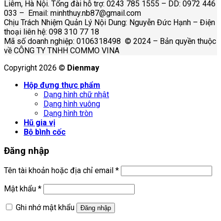
Liêm, Hà Nội. Tổng đài hỗ trợ: 0243 785 1555 – DD: 0972 446
033 – Email: minhthuy.nb87@gmail.com
Chịu Trách Nhiệm Quản Lý Nội Dung: Nguyễn Đức Hạnh – Điện
thoại liên hệ: 098 310 77 18
Mã số doanh nghiệp: 0106318498 © 2024 – Bản quyền thuộc
về CÔNG TY TNHH COMMO VINA
Copyright 2026 ©
Dienmay
Hộp đựng thực phẩm
Dạng hình chữ nhật
Dạng hình vuông
Dạng hình tròn
Hũ gia vị
Bộ bình cốc
Đăng nhập
Tên tài khoản hoặc địa chỉ email
*
Mật khẩu
*
Ghi nhớ mật khẩu
Đăng nhập