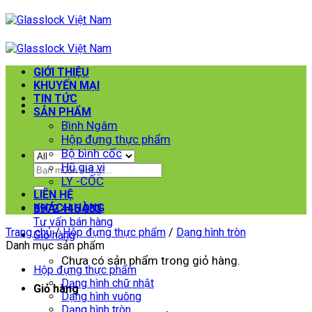
Skip
to
content
GIỚI THIỆU
KHUYẾN MẠI
TIN TỨC
SẢN PHẨM
Bình Ngâm
Hộp đựng thực phẩm
Bộ bình cốc
Hũ gia vị
Tìm
LY -CỐC
kiếm:
LIÊN HỆ
KHÁCH HÀNG
0972 446 033
Tư vấn bán hàng
Trang chủ
/
Hộp đựng thực phẩm
/
Dạng hình tròn
Giỏ hàng
Danh mục sản phẩm
Chưa có sản phẩm trong giỏ hàng.
Hộp đựng thực phẩm
Dạng hình chữ nhật
Giỏ hàng
Dạng hình vuông
Dạng hình tròn