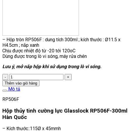
– Hộp tròn RP506F : dung tích 300ml ; kích thước : Ø11.5 x
H4.5cm ; nắp xanh
Chịu được nhiệt độ từ -20 tới 120oC
Dùng được trong lò vi sóng, máy rửa chén
Lưu ý, mở nắp hộp khi sử dụng trong lò vi sóng.
RP506F-
HỘP
Thêm vào giỏ hàng
THỦY
Mô tả
TINH
CƯỜNG
RP506F
LỰC
300ML
Hộp thủy tinh cường lực Glasslock RP506F-300ml
số
Hàn Quốc
lượng
– Kích thước::115Ø x 45mmh