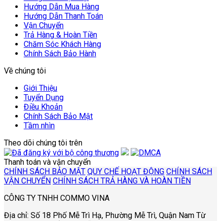
Hướng Dẫn Mua Hàng
Hướng Dẫn Thanh Toán
Vận Chuyển
Trả Hàng & Hoàn Tiền
Chăm Sóc Khách Hàng
Chính Sách Bảo Hành
Về chúng tôi
Giới Thiệu
Tuyển Dụng
Điều Khoản
Chính Sách Bảo Mật
Tầm nhìn
Theo dõi chúng tôi trên
Thanh toán và vận chuyển
CHÍNH SÁCH BẢO MẬT
QUY CHẾ HOẠT ĐỘNG
CHÍNH SÁCH
VẬN CHUYỂN
CHÍNH SÁCH TRẢ HÀNG VÀ HOÀN TIỀN
CÔNG TY TNHH COMMO VINA
Địa chỉ: Số 18 Phố Mễ Trì Hạ, Phường Mễ Trì, Quận Nam Từ