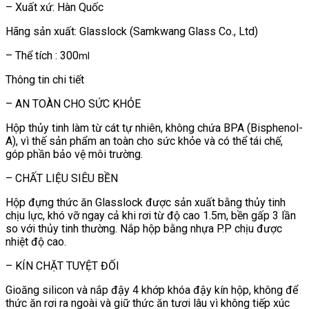
– Xuất xứ: Hàn Quốc
Hãng sản xuất: Glasslock (Samkwang Glass Co., Ltd)
– Thể tích : 300
ml
Thông tin chi tiết
– AN TOÀN CHO SỨC KHỎE
Hộp thủy tinh làm từ cát tự nhiên, không chứa BPA (Bisphenol-
A), vì thế sản phẩm an toàn cho sức khỏe và có thể tái chế,
góp phần bảo vệ môi trường.
– CHẤT LIỆU SIÊU BỀN
Hộp đựng thức ăn Glasslock được sản xuất bằng thủy tinh
chịu lực, khó vỡ ngay cả khi rơi từ độ cao 1.5m, bền gấp 3 lần
so với thủy tinh thường. Nắp hộp bằng nhựa P.P chịu được
nhiệt độ cao.
– KÍN CHẶT TUYỆT ĐỐI
Gioăng silicon và nắp đậy 4 khớp khóa đậy kín hộp, không để
thức ăn rơi ra ngoài và giữ thức ăn tươi lâu vì không tiếp xúc